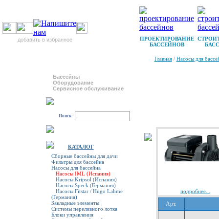
ПРОЕКТИРОВАНИЕ
СТРОИ
добавить в избранное
БАССЕЙНОВ
БАС
Главная
/
Насосы для бассе
Бассейны
Оборудование
Сервисное обслуживание
Поиск:
КАТАЛОГ
Сборные бассейны для дачи
Фильтры для бассейна
Насосы для бассейна
Насосы IML (Испания)
Насосы Kripsol (Испания)
Насосы Speck (Германия)
Насосы Fitstar / Hugo Lahme
подробнее...
(Германия)
Закладные элементы
Арт.
Системы переливного лотка
Блоки управления