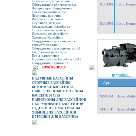
Освещение для бассейнов
HE033M
Насос Hermes
Оборудование обогрева воды
Дозирующее оборудование
Обеззараживание воды
Лестницы, поручни
Водные аттракционы
Осущители воздуха
HE050M
Насос Hermes
Сматывающие устройства
Отделочные материалы
Пылесосы для бассейнов
Химия для бассейнов
Оборудование для измерения
параметров воды
Оборудование для соревнований
Спортивный инвентарь
Игры, развлечения
Гидромассажные бассейны (SPA)
Оборудование фонтанов
ПРАЙС-ЛИСТ
подробнее...
НАДУВНЫЕ БАССЕЙНЫ
Арт.
СБОРНЫЕ БАССЕЙНЫ
БЕТОННЫЕ БАССЕЙНЫ
ОБЩЕСТВЕННЫЕ БАССЕЙНЫ
БАССЕЙНЫ СПА
MS100M
Насос Multice
ПАВИЛЬОНЫ ДЛЯ БАССЕЙНОВ
ОБОРУДОВАНИЕ БАССЕЙНОВ
ОТДЕЛОЧНЫЕ МАТЕРИАЛЫ
MS100T
Насос Multice
ХИМИЯ ДЛЯ БАССЕЙНОВ
ИГРУШКИ ДЛЯ БАССЕЙНА