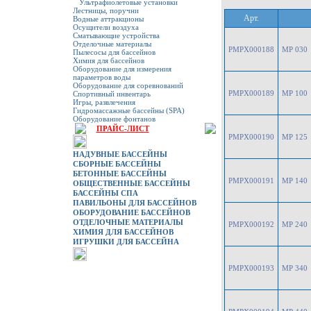
Ультрафиолетовые установки
Лестницы, поручни
Арт.
Водные аттракционы
Осущители воздуха
Сматывающие устройства
Отделочные материалы
PMPX000188
MP 030
Пылесосы для бассейнов
Химия для бассейнов
Оборудование для измерения
параметров воды
Оборудование для соревнований
PMPX000189
MP 100
Спортивный инвентарь
Игры, развлечения
Гидромассажные бассейны (SPA)
Оборудование фонтанов
ПРАЙС-ЛИСТ
PMPX000190
MP 125
НАДУВНЫЕ БАССЕЙНЫ
СБОРНЫЕ БАССЕЙНЫ
БЕТОННЫЕ БАССЕЙНЫ
PMPX000191
MP 140
ОБЩЕСТВЕННЫЕ БАССЕЙНЫ
БАССЕЙНЫ СПА
ПАВИЛЬОНЫ ДЛЯ БАССЕЙНОВ
ОБОРУДОВАНИЕ БАССЕЙНОВ
ОТДЕЛОЧНЫЕ МАТЕРИАЛЫ
PMPX000192
MP 240
ХИМИЯ ДЛЯ БАССЕЙНОВ
ИГРУШКИ ДЛЯ БАССЕЙНА
PMPX000193
MP 340