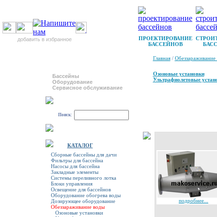
ПРОЕКТИРОВАНИЕ
СТРОИ
добавить в избранное
БАССЕЙНОВ
БАС
Главная
/
Обеззараживание
Озоновые установки
Бассейны
Ультрафиолетовые устан
Оборудование
Сервисное обслуживание
Поиск:
КАТАЛОГ
Сборные бассейны для дачи
Фильтры для бассейна
Насосы для бассейна
Закладные элементы
Системы переливного лотка
Блоки управления
Освещение для бассейнов
Оборудование обогрева воды
подробнее...
Дозирующее оборудование
Обеззараживание воды
Озоновые установки