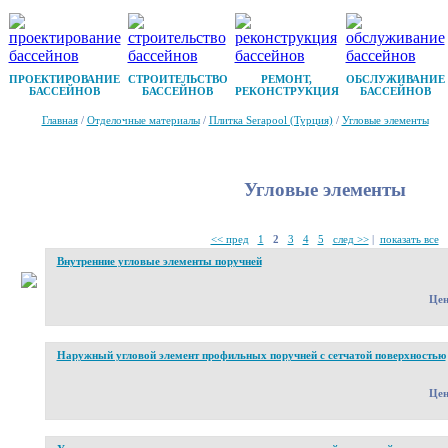
ПРОЕКТИРОВАНИЕ
СТРОИТЕЛЬСТВО
РЕМОНТ,
ОБСЛУЖИВАНИЕ
БАССЕЙНОВ
БАССЕЙНОВ
РЕКОНСТРУКЦИЯ
БАССЕЙНОВ
Главная
/
Отделочные материалы
/
Плитка Serapool (Турция)
/
Угловые элементы
Угловые элементы
<< пред
1
2
3
4
5
след >>
|
показать все
Внутренние угловые элементы поручней
Це
Наружный угловой элемент профильных поручней с сетчатой поверхностью
Це