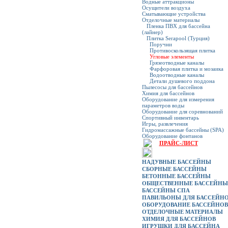
Водные аттракционы
Осущители воздуха
Сматывающие устройства
Отделочные материалы
Пленка ПВХ для бассейна
(лайнер)
Плитка Serapool (Турция)
Поручни
Противоскользящая плитка
Угловые элементы
Грязеотводные каналы
Фарфоровая плитка и мозаика
Водоотводные каналы
Детали душевого поддона
Пылесосы для бассейнов
Химия для бассейнов
Оборудование для измерения
параметров воды
Оборудование для соревнований
Спортивный инвентарь
Игры, развлечения
Гидромассажные бассейны (SPA)
Оборудование фонтанов
ПРАЙС-ЛИСТ
НАДУВНЫЕ БАССЕЙНЫ
СБОРНЫЕ БАССЕЙНЫ
БЕТОННЫЕ БАССЕЙНЫ
ОБЩЕСТВЕННЫЕ БАССЕЙНЫ
БАССЕЙНЫ СПА
ПАВИЛЬОНЫ ДЛЯ БАССЕЙН
ОБОРУДОВАНИЕ БАССЕЙНОВ
ОТДЕЛОЧНЫЕ МАТЕРИАЛЫ
ХИМИЯ ДЛЯ БАССЕЙНОВ
ИГРУШКИ ДЛЯ БАССЕЙНА