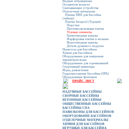
Водные аттракционы
Осущители воздуха
Сматывающие устройства
Отделочные материалы
Пленка ПВХ для бассейна
(лайнер)
Плитка Serapool (Турция)
Поручни
Противоскользящая плитка
Угловые элементы
Грязеотводные каналы
Фарфоровая плитка и мозаика
Водоотводные каналы
Детали душевого поддона
Пылесосы для бассейнов
Химия для бассейнов
Оборудование для измерения
параметров воды
Оборудование для соревнований
Спортивный инвентарь
Игры, развлечения
Гидромассажные бассейны (SPA)
Оборудование фонтанов
ПРАЙС-ЛИСТ
НАДУВНЫЕ БАССЕЙНЫ
СБОРНЫЕ БАССЕЙНЫ
БЕТОННЫЕ БАССЕЙНЫ
ОБЩЕСТВЕННЫЕ БАССЕЙНЫ
БАССЕЙНЫ СПА
ПАВИЛЬОНЫ ДЛЯ БАССЕЙНОВ
ОБОРУДОВАНИЕ БАССЕЙНОВ
ОТДЕЛОЧНЫЕ МАТЕРИАЛЫ
ХИМИЯ ДЛЯ БАССЕЙНОВ
ИГРУШКИ ДЛЯ БАССЕЙНА