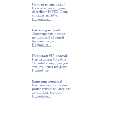
Полная распродажа!
Началась
расспродажа
бассейнов INTEX.
Цены
снижены на 20%.
Подробнее...
Бассейн для дачи!
Лидер продаж и самый
популярный сборный
бассейн для дачи
.
Подробнее...
Павильон VIP-класса!
Павильон для бассейна
"Atlantis" - подойдет для
тех, кто ценит комфорт.
Подробнее...
Внимание новинка!
Впервые на российском
рынке стильный
навес для
автомобиля (carport)
Подробнее...