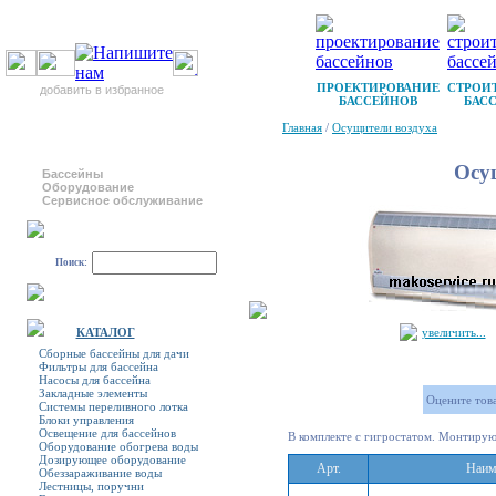
ПРОЕКТИРОВАНИЕ
СТРОИ
добавить в избранное
БАССЕЙНОВ
БАС
Главная
/
Осущители воздуха
Осуш
Бассейны
Оборудование
Сервисное обслуживание
Поиск:
КАТАЛОГ
увеличить...
Сборные бассейны для дачи
Фильтры для бассейна
Насосы для бассейна
Закладные элементы
Оцените това
Системы переливного лотка
Блоки управления
Освещение для бассейнов
В комплекте с гигростатом. Монтируютс
Оборудование обогрева воды
Дозирующее оборудование
Арт.
Наим
Обеззараживание воды
Лестницы, поручни