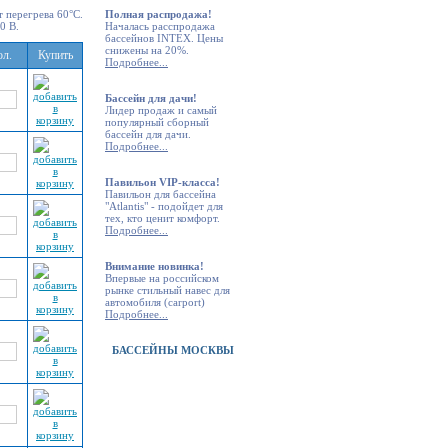
 перегрева 60°С.
Полная распродажа!
0 В.
Началась
расспродажа
бассейнов INTEX.
Цены
снижены на 20%.
ол.
Купить
Подробнее...
Бассейн для дачи!
Лидер продаж и самый
популярный сборный
бассейн для дачи
.
Подробнее...
Павильон VIP-класса!
Павильон для бассейна
"Atlantis" - подойдет для
тех, кто ценит комфорт.
Подробнее...
Внимание новинка!
Впервые на российском
рынке стильный
навес для
автомобиля (carport)
Подробнее...
БАССЕЙНЫ МОСКВЫ