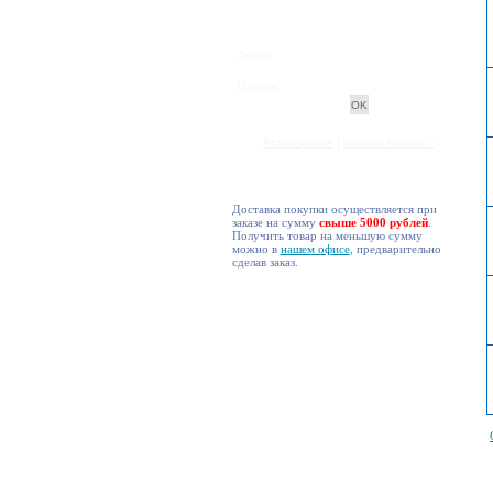
Логин:
Пароль:
Регистрация
|
забыли пароль?
Доставка покупки осуществляется при
заказе на сумму
свыше 5000 рублей
.
Получить товар на меньшую сумму
можно в
нашем офисе
, предварительно
сделав заказ.